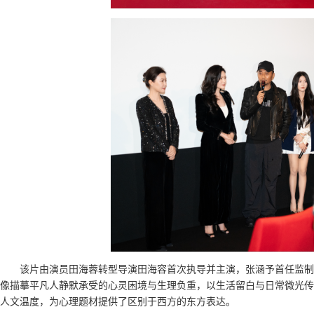
该片由演员田海蓉转型导演田海容首次执导并主演，张涵予首任监制
像描摹平凡人静默承受的心灵困境与生理负重，以生活留白与日常微光传
人文温度，为心理题材提供了区别于西方的东方表达。