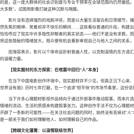
的是，这一庞大群体的社会识别度与专业干预率在全球范围内仍然偏低。
大多数”，试图用影像打破这种沉默与隔膜。
影片没有选择强烈的戏剧冲突，而是以大量生活留白和日常细节，捕
然失焦的眼神、笑着却并不快乐的瞬间……这些看似普通的片段，构建出
恰恰呼应了现实中许多隐性抑郁者的真实状态——他们不是没有求救，而是
将这些隐秘的情绪放大，观众便有机会重新审视自己与他人之间的关系，
田海容表示，影片以个体命运折射普遍人性，以克制温情的东方语汇
的温暖力量。
【现实题材的东方探索：在喧嚣中回归“人”本身】
在当下中国电影创作环境中，现实题材并不少见，但真正沉下心来、
世界没有我》历时七年打磨，在一个追求“短平快”的市场节奏里，这份
当下许多心理题材影视作品倾向于通过外部事件推动叙事，而本片选
情绪的流动、生活的质感来构建叙事张力。这种创作手法不仅为心理题材
开辟了一条新的可能性——在关注社会问题的同时，始终没有丢掉对“人
是一部关于我们如何理解他人、如何理解自己的作品。
【跨越文化藩篱：以温情联结世界】