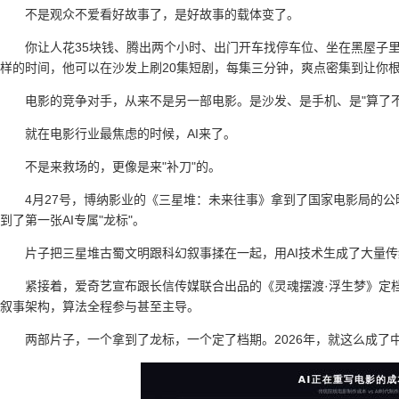
不是观众不爱看好故事了，是好故事的载体变了。
你让人花35块钱、腾出两个小时、出门开车找停车位、坐在黑屋子里
样的时间，他可以在沙发上刷20集短剧，每集三分钟，爽点密集到让你
电影的竞争对手，从来不是另一部电影。是沙发、是手机、是"算了不
就在电影行业最焦虑的时候，AI来了。
不是来救场的，更像是来"补刀"的。
4月27号，博纳影业的《三星堆：未来往事》拿到了国家电影局的公
到了第一张AI专属"龙标"。
片子把三星堆古蜀文明跟科幻叙事揉在一起，用AI技术生成了大量
紧接着，爱奇艺宣布跟长信传媒联合出品的《灵魂摆渡·浮生梦》定
叙事架构，算法全程参与甚至主导。
两部片子，一个拿到了龙标，一个定了档期。2026年，就这么成了中