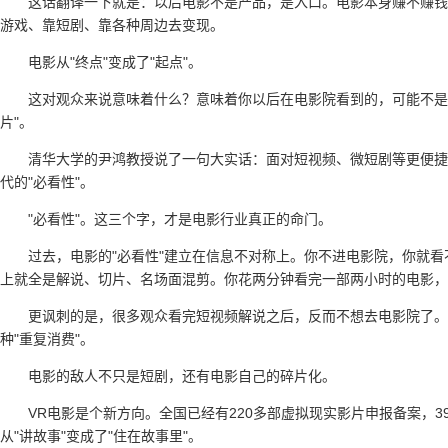
这话翻译一下就是：以后电影不是产品，是入口。电影本身赚不赚钱
游戏、靠短剧、靠各种周边去变现。
电影从"终点"变成了"起点"。
这对观众来说意味着什么？意味着你以后在电影院看到的，可能不是
片"。
清华大学的尹鸿教授说了一句大实话：面对短视频、微短剧等更便捷
代的"必看性"。
"必看性"。这三个字，才是电影行业真正的命门。
过去，电影的"必看性"建立在信息不对称上。你不进电影院，你就
上就全是解说、切片、名场面混剪。你花两分钟看完一部两小时的电影，
更讽刺的是，很多观众看完短视频解说之后，反而不想去电影院了。
种"重复消费"。
电影的敌人不只是短剧，还有电影自己的碎片化。
VR电影是个新方向。全国已经有220多部虚拟现实影片申报备案，
从"讲故事"变成了"住在故事里"。