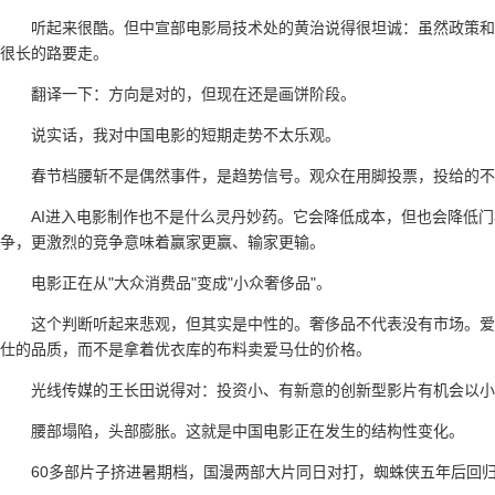
听起来很酷。但中宣部电影局技术处的黄治说得很坦诚：虽然政策和
很长的路要走。
翻译一下：方向是对的，但现在还是画饼阶段。
说实话，我对中国电影的短期走势不太乐观。
春节档腰斩不是偶然事件，是趋势信号。观众在用脚投票，投给的不是
AI进入电影制作也不是什么灵丹妙药。它会降低成本，但也会降低
争，更激烈的竞争意味着赢家更赢、输家更输。
电影正在从"大众消费品"变成"小众奢侈品"。
这个判断听起来悲观，但其实是中性的。奢侈品不代表没有市场。爱
仕的品质，而不是拿着优衣库的布料卖爱马仕的价格。
光线传媒的王长田说得对：投资小、有新意的创新型影片有机会以小
腰部塌陷，头部膨胀。这就是中国电影正在发生的结构性变化。
60多部片子挤进暑期档，国漫两部大片同日对打，蜘蛛侠五年后回归内