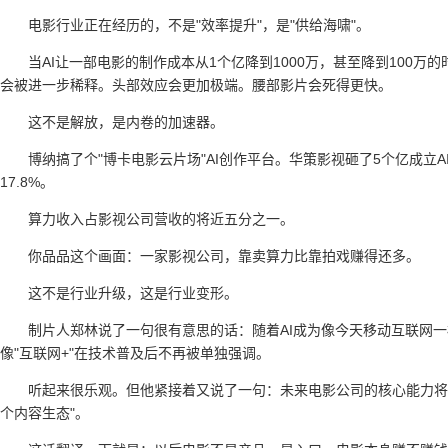
电影行业正在经历的，不是"效率提升"，是"供给海啸"。
当AI让一部电影的制作成本从1个亿降到1000万，甚至降到100
会被进一步稀释。头部效应会更加极端。腰部影片会死得更快。
这不是解放，是内卷的加速器。
博纳搞了个"博卡电影云片场"AI创作平台。华策影视砸了5个亿成立A
17.8%。
算力收入占影视公司营收的将近五分之一。
你品品这个画面：一家影视公司，靠卖算力比靠拍戏赚得还多。
这不是行业升级，这是行业变形。
制片人郑林说了一句很有意思的话：随着AI成为像今天移动互联网一
像"互联网+"在技术普及后不再被单独强调。
听起来很乐观。但他紧接着又说了一句：未来电影公司的核心能力将不
个内容生态"。