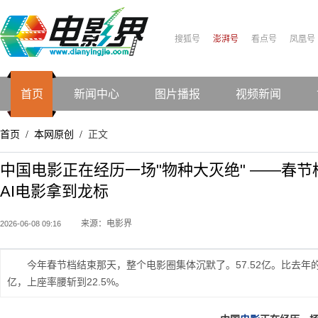
搜狐号
澎湃号
看点号
凤凰号
首页
新闻中心
图片播报
视频新闻
首页
本网原创
正文
/
/
中国电影正在经历一场"物种大灭绝" ——春节
AI电影拿到龙标
来源：电影界
2026-06-08 09:16
今年春节档结束那天，整个电影圈集体沉默了。57.52亿。比去年的95
亿，上座率腰斩到22.5%。