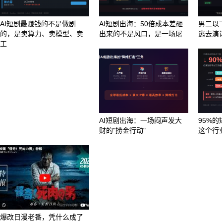
AI短剧最赚钱的不是做剧
AI短剧出海：50倍成本差砸
男二以
的，是卖算力、卖模型、卖
出来的不是风口，是一场屠
逃去演
工
AI短剧出海：一场闷声发大
95%的
财的"捞金行动"
这个行
爆改日漫老番，凭什么成了