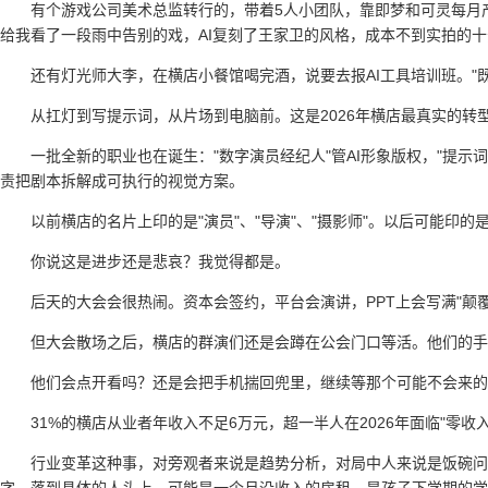
有个游戏公司美术总监转行的，带着5人小团队，靠即梦和可灵每月产
给我看了一段雨中告别的戏，AI复刻了王家卫的风格，成本不到实拍的
还有灯光师大李，在横店小餐馆喝完酒，说要去报AI工具培训班。"
从扛灯到写提示词，从片场到电脑前。这是2026年横店最真实的转
一批全新的职业也在诞生："数字演员经纪人"管AI形象版权，"提示词
责把剧本拆解成可执行的视觉方案。
以前横店的名片上印的是"演员"、"导演"、"摄影师"。以后可能印的是"
你说这是进步还是悲哀？我觉得都是。
后天的大会会很热闹。资本会签约，平台会演讲，PPT上会写满"颠覆"
但大会散场之后，横店的群演们还是会蹲在公会门口等活。他们的手机
他们会点开看吗？还是会把手机揣回兜里，继续等那个可能不会来的
31%的横店从业者年收入不足6万元，超一半人在2026年面临"零收
行业变革这种事，对旁观者来说是趋势分析，对局中人来说是饭碗问题