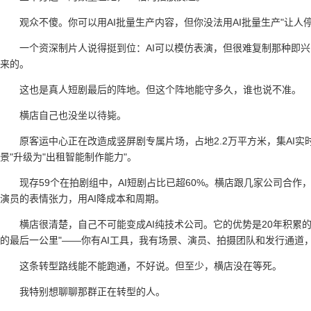
观众不傻。你可以用AI批量生产内容，但你没法用AI批量生产"让人
一个资深制片人说得挺到位：AI可以模仿表演，但很难复制那种即
来的。
这也是真人短剧最后的阵地。但这个阵地能守多久，谁也说不准。
横店自己也没坐以待毙。
原客运中心正在改造成竖屏剧专属片场，占地2.2万平方米，集AI
景"升级为"出租智能制作能力"。
现存59个在拍剧组中，AI短剧占比已超60%。横店跟几家公司合作，
演员的表情张力，用AI降成本和周期。
横店很清楚，自己不可能变成AI纯技术公司。它的优势是20年积累
的最后一公里"——你有AI工具，我有场景、演员、拍摄团队和发行通道
这条转型路线能不能跑通，不好说。但至少，横店没在等死。
我特别想聊聊那群正在转型的人。