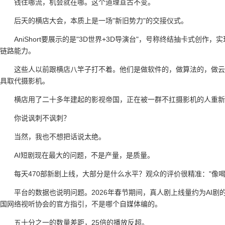
钱往哪流，机会就在哪。这个道理亘古不变。
后天的横店大会，本质上是一场"新旧势力"的交接仪式。
AniShort要展示的是"3D世界+3D导演台"，号称终结抽卡式
链路能力。
这些人以前跟横店八竿子打不着。他们是做软件的，做算法的，做云
具取代摄影机。
横店用了二十多年建起的影视帝国，正在被一群不扛摄影机的人重新
你说讽刺不讽刺？
当然，我也不想把话说太绝。
AI短剧现在最大的问题，不是产量，是质量。
每天470部新剧上线，大部分是什么水平？观众的评价很精准："像
平台的数据也说明问题。2026年春节期间，真人剧上线量约为AI剧
国网络视听协会的官方指引，不是哪个自媒体编的。
五十分之一的数量差距，25倍的播放反超。