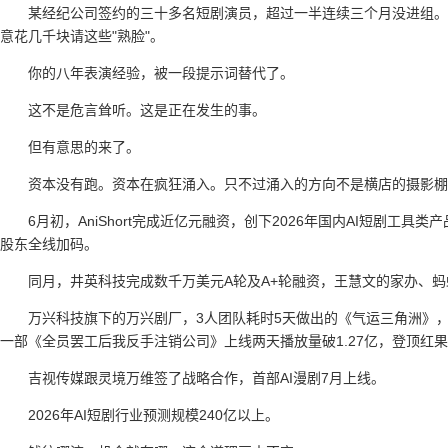
某经纪公司签约的三十多名短剧演员，超过一半连续三个月没进组。剧
意花几千块请这些"熟脸"。
你的八年表演经验，被一段提示词替代了。
这不是危言耸听。这是正在发生的事。
但有意思的来了。
资本没有跑。资本在疯狂涌入。只不过涌入的方向不是横店的摄影棚
6月初，AniShort完成近亿元融资，创下2026年国内AI短剧
股东全线加码。
同月，井英科技完成数千万美元A轮及A+轮融资，王慧文的家办、
万兴科技旗下的万兴剧厂，3人团队耗时5天做出的《气运三角洲》，
一部《全员罢工后我反手注销公司》上线两天播放量破1.27亿，登顶红
吉视传媒跟灵境万维签了战略合作，首部AI漫剧7月上线。
2026年AI短剧行业预测规模240亿以上。