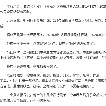
丰行广告，做过《无双》《双骄》这些爆款真人短剧的承制方，2025
公司全面转型AI短剧。
九州文化，短剧行业头部厂牌，3月传闻砍掉所有真人项目。虽然后
成。
横店不是第一次经历寒冬。2018年税收风暴让剧组腰斩，2020年
但这一次不一样。以前是"剧少了"，现在是"拍剧的方式变了"。
与此同时，全网微短剧中AI生成内容占比超过95%。中国网络视听协
上线微短剧约12.8万部，其中AI微短剧约12.2万部。每天上线470部
横店不是没有戏，是戏都去云端了。
以前拍短剧，需要导演、编剧、摄影、灯光、化妆、场务、群演，一
工具，4个小时出一部成品。剧本让豆包或Kimi帮你扩写，角色图片用即梦
音合成，最后剪映里一拼接。全程可视化操作，不需要碰摄影机。
一个武术指导说，他带的十几个武行兄弟，今年春节后几乎全部失业
翻能做八百个角度，还不用买保险。