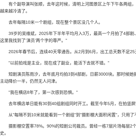
有个副导演叫张顺，去年这时候，清明上河图景区上午下午各两组，
越来越冷清了。
去年每隔10米一个剧组，现在整个景区没几个人。
39岁的吴维斌，2025年下半年平均月入3万，最高一个月拍了4部
这里我找到了'演员'两个字的尊严。"
2026年春节后，连续40天零通告。从2月到6月，出工总天数不足2
"以前拍戏是主业，现在成了副业，能活下去就不错。"
短剧演员陈雨汐，去年底月均拍3到4部剧，日薪3000块。那时候
主动降价一半，仍然无人问津。
"我在横店8年了，第一次感到恐惧。"
去年横店单日能有30到40组剧组同时开工。截至今年5月，在拍竖屏
从"每隔不到10米就能看到一个剧组"到"摄影棚大面积闲置"，只用
摄影棚空置率78%。90%的短剧公司裁员。曾经一栋7层片场每层2
史。