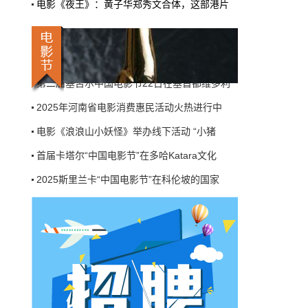
电影《夜王》：黄子华郑秀文合体，这部港片
机率比去年腰斩"，有人说"演员片酬从日薪800
第八届浙江国际青年电影周创投与你相约杭州
掉到300都没人接"。最诛心的一条是："我们拍
莫斯科国际电影周启幕——21国代表齐聚一堂
三天的东西，AI一天出八集，还比你好看…
第二届塞舌尔中国电影节22日在塞首都维多利
本网原创
6月27日 10:01:00
2025年河南省电影消费惠民活动火热进行中
9万块银幕，全年只卖400亿：电影院的
电影《浪浪山小妖怪》举办线下活动 “小猪
钱去哪了？
近80部中外影片，革命历史、喜剧、科幻、动
首届卡塔尔“中国电影节”在多哈Katara文化
画，类型挺全。刘烨的《四渡》、皮克斯的
《玩具总动员5》、谢苗的《火遮眼》，该有的
2025斯里兰卡“中国电影节”在科伦坡的国家
牌都亮出来了。
第八届浙江国际青年电影周创投与你相约杭州
本网原创
6月27日 10:01:00
莫斯科国际电影周启幕——21国代表齐聚一堂
7万部AI短剧一夜下架，广电总局这次是
第二届塞舌尔中国电影节22日在塞首都维多利
动真格的
2025年河南省电影消费惠民活动火热进行中
6月24日，广电总局官网挂出了一份文件。没
有发布会，没有吹风会。就这么安安静静地，
电影《浪浪山小妖怪》举办线下活动 “小猪
把《微短剧发展管理办法（征求意见稿）》摆
到了所有人面前。