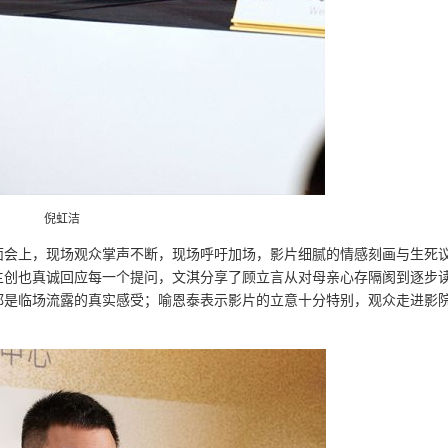
倪虹洁
面会上，现场观众掌声不断，现场呼吁加场，影片细腻的情感刻画与生死
主创也真诚回应每一个提问，文淇分享了顾立言从对母亲心存隔阂到逐步
都是临场流露的真实感受；喻恩泰表示影片的立意十分特别，观众走进影
。