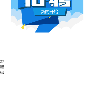
本网原创
6月26日 10:03:00
影视行业冷透了：167个人抢一个活，
顶流演员台上求工作
董子健领奖的时候说："我还是演员董子健，有
合适的角色可以找我，档期很空。"刘昊然在台
上放话"欢迎约戏"。程潇更直接，"求工作"三个
字脱口而出。
本网原创
6月26日 10:03:00
AI漫剧这场梦，该醒了
议题
有人花3000块做出AI短剧，播放量冲到3.5
读懂
亿。有人投20万做7部剧，一夜之间全部归
院会
零。有人因为侵权，判了八个月。
本网原创
6月25日 9:14:00
一部已经下线的电影，凭什么让陈道明
袁和平吴京跑一趟兰州