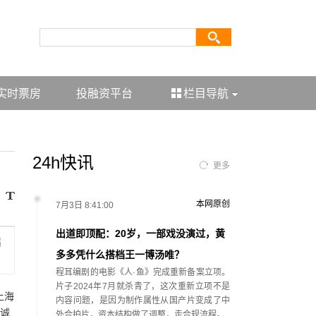
实时票房
投融资平台
栏目导航
24h快讯
更多
本网原创
7月3日 8:41:00
出道即顶配：20岁，一部戏没演过，黄
届
多多凭什么搭档王一博汤唯？
程耳编剧的电影《人·鱼》完成重新备案立项。
片子2024年7月就杀青了，这次重新立项不是
上海
内容问题，是因为制作属性从国产片变成了中
真诚
外合拍片，资本结构做了调整，走合规流程。