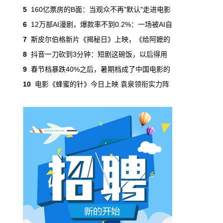
吃掉了整个微短剧市场95%的产量，却几乎没
5
160亿票房的B面：当观众不再"默认"走进电影
有承担过对等的监管成本。
6
12万部AI漫剧，爆款率不到0.2%：一场被AI自
7
斯皮尔伯格新片《揭秘日》上映，《给阿嬷的
本网原创
6月29日 10:20:00
8
抖音一刀砍到3分钟：短剧这碗饭，以后得用
年轻人不进电影院了，但电影照样有人
9
春节档暴跌40%之后，暑期档成了中国电影的
看
10
电影《蜂蜜的针》今日上映 袁泉领衔实力阵
2019年，24岁以下的观众占全年购票人群的
38%。到2025年，这个数字跌到了15%。五年
时间，年轻人在电影院里的占比缩水了一半还
多。20岁以下更夸张，从8.9%跌到2.9%，几
乎归零…
本网原创
6月29日 10:20:00
AI短剧赢了数量，真人短剧赢了命
2026年一季度，全行业上线微短剧12.8万部，
其中AI短剧12.2万部，占比超过95%。真人短
剧？只剩几千部。你猜这95%的AI短剧，拿走
了多少流量？
本网原创
6月28日 13:03:00