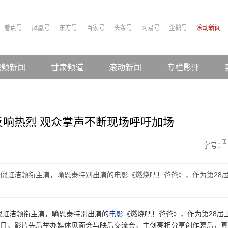
看点号
凤凰号
东方号
百家号
头条号
网易号
企鹅号
滚动新闻
视频新闻
甘肃频道
滚动新闻
专栏影评
响热烈 观众掌声不断现场呼吁加场
字号：
倪虹洁领衔主演，喻恩泰特别出演的电影《燃烧吧！爸爸》，作为第28
倪虹洁领衔主演，喻恩泰特别出演的
电影
《燃烧吧！爸爸》，作为第28届
2日，影片先后举办媒体见面会与映后交流会，主创亮相分享创作幕后，