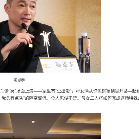
喻恩泰
荒诞“冥”场面上演——家里有“虫出没”，母女俩从惊慌逃窜到吴开蒂手起
点，我头有点昏”的隔空调侃，令人忍俊不禁。母女二人将如何完成这场特殊