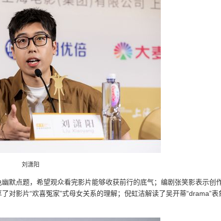
刘潇阳
色幽默点题，希望观众看完影片能够收获前行的底气；编剧张笑影表示创
对影片“欢喜冤家”式母女关系的理解；倪虹洁解读了吴开蒂“drama”表
。