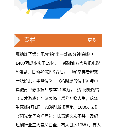
戛纳一句"Fuck AI"，喊出了多少电影人
的遮羞布
2026年6月，法国南部的阳光一如既往地贵，
但今年戛纳最贵的东西，不是红毯上那几百套
高定，而是一句话。
专栏
更多
本网原创
6月28日 9:25:00
戛纳炸了锅：用AI“拍”出一部95分钟院线电
1400万成本卖了15亿，一部潮汕方言片把电影
周星驰跑去拍AI短剧了，电影院还剩什
AI漫剧：日均400部的背后，一场"幸存者游戏
么？
一纸侨批，半世情义：《给阿嬷的情书》与中
5月31号，横店。63岁的周星驰穿着黑色夹克
出现在《食神2026》的开机现场。这部短剧改
真诚再世必杀技！成本1400万，《给阿嬷的情
编自他30年前的经典电影，竖屏拍摄，AI辅助
《天才游戏》：彭昱畅丁禹兮互换人生，这场
制作，成本400万。预计9月上线。
生死线4月1日！AI漫剧新规落地，168亿市场
本网原创
6月28日 9:25:00
首届卡塔尔“中国电影节”在多哈Katara文化
《阳光女子合唱团》：陈意涵这次不哭，改唱
红果砸两个亿救真人短剧，图什么？
2025斯里兰卡“中国电影节”在科伦坡的国家
短剧行业三大变局已至：有人日入10W+，有人
短剧从业者在评论区集体破防。有人说"今年开