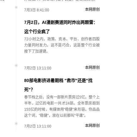
本网原创
7月3日 8:41:00
7月2日，AI漫剧赛道同时炸出两颗雷：
这个行业疯了
72小时之内，政策、资本、平台、创作者四股
力量同时发力。这不是巧合，这是整个行业被
按下了加速键。
本网原创
7月2日 13:11:00
80部电影挤进暑期档 "救市"还是"找
死"？
春节档之后，没有一部新片票房过5亿。整个上
半年，过亿的电影一共才24部。全年票房跑到
155亿的时候，有媒体用"稳健"来形容。你品品
这个词，"稳健"，放在以前那叫"平庸"。
本网原创
7月2日 13:11:00