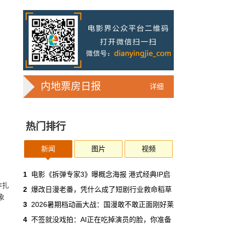
7亿人刷短剧，AI却在把真人演员逼上绝
路
2025年，真人实拍微短剧的上线数量占比约
71%，AI微短剧不到30%。到了2026年第一季
度，这个比例完全倒挂——真人实拍跌到
32%，AI飙升到68%。
本网原创
6月30日 11:35:44
内地票房日报
详细
华策拿《西游记》赌AI那天，半个影视
圈失眠了
热门排行
一个做了几十年传统影视的头部公司，用这种
姿态官宣下场，信号太明确了：AI内容制作不
再是草根创业者的自嗨游戏，正规军来了。
新闻
图片
视频
本网原创
6月30日 11:34:00
1
电影《拆弹专家3》曝概念海报 港式经典IP启
作扎
2
爆改日漫老番，凭什么成了短剧行业救命稻草
7月1日起AI漫剧独立上户：30万以下
象
3
2026暑期档动画大战：国漫敢不敢正面刚好莱
的，平台自己兜着
4
不签就没戏拍：AI正在吃掉演员的脸，你准备
过去两年，AI漫剧用一种近乎无政府的方式，