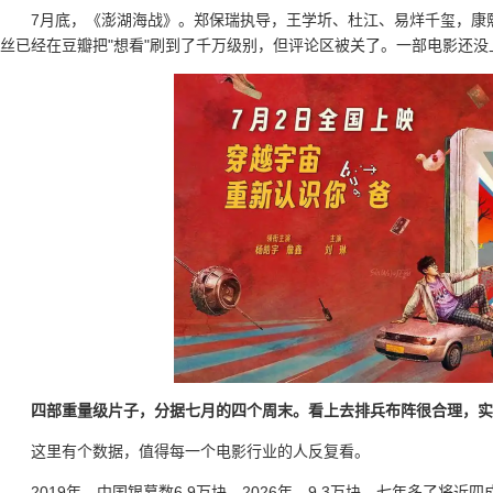
7月底，《澎湖海战》。郑保瑞执导，王学圻、杜江、易烊千玺，康
丝已经在豆瓣把"想看"刷到了千万级别，但评论区被关了。一部电影还
四部重量级片子，分据七月的四个周末。看上去排兵布阵很合理，实
这里有个数据，值得每一个电影行业的人反复看。
2019年，中国银幕数6.9万块。2026年，9.3万块。七年多了将近四