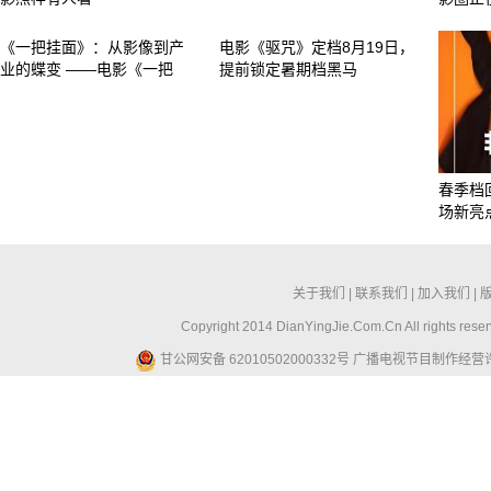
《一把挂面》：从影像到产
电影《驱咒》定档8月19日，
业的蝶变 ——电影《一把
提前锁定暑期档黑马
春季档
场新亮
关于我们
|
联系我们
|
加入我们
|
Copyright 2014 DianYingJie.Com.Cn All ri
甘公网安备 62010502000332号
广播电视节目制作经营许可