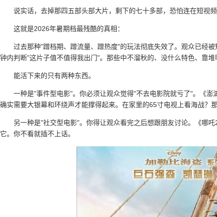
说实话，去掉那四五部头部大片，剩下的七十多部，恐怕连在短视
这就是2026年暑期档最残酷的真相：
过去那种"蹭档期、蹭流量、蹭热度"的玩法彻底失效了。观众已经
钟内判断"这片子值不值得我出门"。那些中不溜秋的、没什么特色、靠堆
能活下来的只有两种东西。
一种是"事件型电影"。你必须让观众觉得"不去电影院就亏了"。《
确实需要大银幕和环绕声才能撑得起来。在家里的65寸电视上看海战？
另一种是"社交型电影"。你得让观众看完之后想跟朋友讨论。《哪
它。你不看就插不上话。