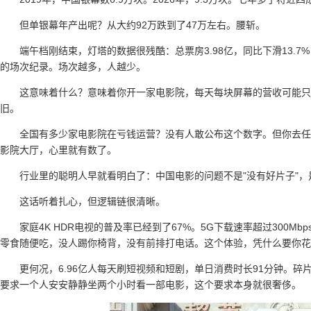
但单银幕年产出呢？从大约92万跌到了47万左右。腰斩。
端午档刚结束，灯塔的数据很残酷：总票房3.98亿，同比下滑13.7%
的场次纪录。场次越多，人越少。
这意味着什么？意味着你开一家电影院，每天每块屏幕的营收可能只
旧。
全国有多少家电影院在亏钱运营？没有人敢公布这个数字。但你去任
影院大厅，心里就有数了。
行业里的聪明人早就看明白了：中国电影的问题不是"没有好片子"，
这话听着扎心，但逻辑链很清晰。
家庭4K HDR电视的普及率已经到了67%。5G下载速率超过300
零食随便吃，没人踢你椅背，没有前排打电话。这个体验，凭什么要你花
更何况，6.96亿人每天刷短视频和短剧，单日消费时长91分钟。
要求一个人安安静静坐两个小时看一部电影，这个要求本身就很奢侈。