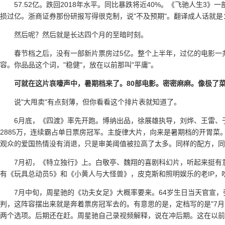
57.52亿。跌回2018年水平。同比暴跌将近40%。《飞驰人生3
损过亿。浙商证券那份研报写得很克制，说"不及预期"。翻译成人话就是
然后呢？然后就是长达四个月的至暗时刻。
春节档之后，没有一部新片票房过5亿。整个上半年，过亿的电影一共才
容。你品品这个词，"稳健"，放在以前那叫"平庸"。
可就在这片哀嚎声中，暑期档来了。80部电影。密密麻麻。像极了
说"大甩卖"有点刻薄，但你看看这个排片表就知道了。
6月底，《四渡》率先开跑。博纳出品，徐展雄执导，刘烨、王雷、
2885万，连续霸占单日票房冠军。主旋律大片，向来是暑期档的开胃
观众的爱国热情没有消退，只是审美阈值被拉高了太多。同样的配方，同
7月初，《特立独行》上。白敬亭、魏翔的喜剧科幻片，听起来挺有
有《玩具总动员5》和《小黄人与大怪兽》，皮克斯和照明娱乐的老IP，
7月中旬，周星驰的《功夫女足》大概率要来。64岁生日当天官宣
判，这阵容摆出来就是奔着票房冠军去的。有意思的是，定档写的是"7月1
两个选项。后期还在赶。周星驰自己录视频解释，说在冲后期。这在以前