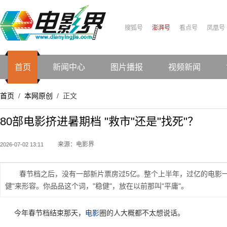
搜狐号
澎湃号
看点号
凤凰号
首页
新闻中心
图片播报
视频新闻
首页
本网原创
正文
/
/
80部电影挤进暑期档 "救市"还是"找死"？
来源：电影界
2026-07-02 13:11
春节档之后，没有一部新片票房过5亿。整个上半年，过亿的电影一共
健"来形容。你品品这个词，"稳健"，放在以前那叫"平庸"。
今年春节档结束那天，
电影
圈的人大概都不太想说话。