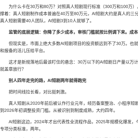
为什么卡在30万和80万？对照真人短剧现行标准（300万和100
撑着：真人短剧制作成本普遍在40万至80万元，AI短剧大约是真人的三分
真人短剧需要40人团队，AI短剧3到10人就够了。
监管的底层逻辑：你降了多少成本，审核门槛就按比例调下来。成本
但现实是，市面上绝大多数AI短剧项目的投资额远到不了30万。也就
和报备的活儿压给平台。
这才是新规落地后最该盯住的悬念：30万以下的AI短剧日产量以万
就盖章放行？
别人四年走完的路，AI短剧两年就得跑完
把时间线拉长看，对比挺刺激。
真人短剧从2020年前后被认作行业元年，经历备案整治、小程序短
到2026年初调整投资门槛。从被识别到制度成熟，大约四年。
AI短剧这边，2024年才出代表性全流程作品，2025年规模化爆
专项分类标准，两年。