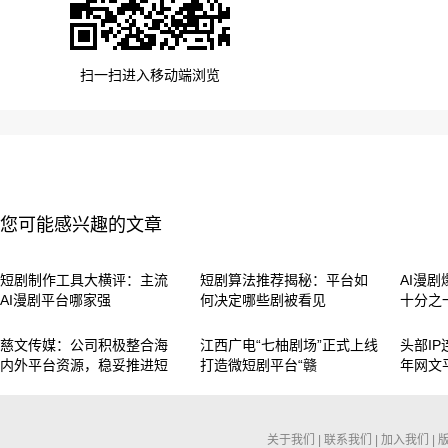
扫一扫进入移动端浏览
您可能感兴趣的文章
短剧制作工具大横评：主流
短剧算法推荐揭秘：平台如
AI漫
AI漫剧平台哪家强
何决定哪些剧被看见
十分之
慈文传媒：公司积极整合海
江西广电“七柚剧场”正式上线
头部IP
内外平台资源，稳妥推进短
打造微短剧平台“赣
年网文
关于我们
|
联系我们
|
加入我们
|