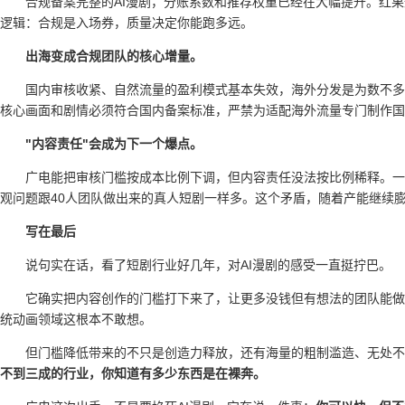
合规备案完整的AI漫剧，分账系数和推荐权重已经在大幅提升。红果
逻辑：合规是入场券，质量决定你能跑多远。
出海变成合规团队的核心增量。
国内审核收紧、自然流量的盈利模式基本失效，海外分发是为数不多
核心画面和剧情必须符合国内备案标准，严禁为适配海外流量专门制作国
"内容责任"会成为下一个爆点。
广电能把审核门槛按成本比例下调，但内容责任没法按比例稀释。一
观问题跟40人团队做出来的真人短剧一样多。这个矛盾，随着产能继续
写在最后
说句实在话，看了短剧行业好几年，对AI漫剧的感受一直挺拧巴。
它确实把内容创作的门槛打下来了，让更多没钱但有想法的团队能做
统动画领域这根本不敢想。
但门槛降低带来的不只是创造力释放，还有海量的粗制滥造、无处不
不到三成的行业，你知道有多少东西是在裸奔。