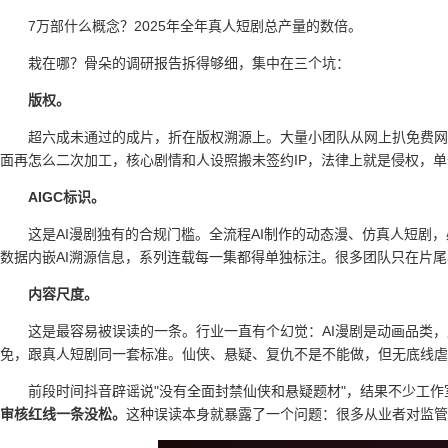
7万部什么概念？2025年全年真人短剧总产量的数倍。
栽在哪？骨朵的调研报告拆得够细，集中在三个坑：
版权。
超六成未通过的成片，折在版权溯源上。大量小团队从网上扒免费网文
面再怎么二次加工，核心剧情和人设照搬未签约IP，法律上就是侵权，
AIGC标识。
这是AI漫剧独有的合规门槛。全流程AI制作的动态漫、仿真人短剧，
数据内嵌AI溯源信息，系列连载每一集都得单独标注。很多团队只在片尾小
内容尺度。
这是最容易被误读的一条。行业一直有个幻觉：AI漫剧是动画品类
免，跟真人短剧同一套标准。仙侠、悬疑、复仇不是不能做，但无底线虐
前段时间抖音辟谣说"没有全面封禁仙侠和悬疑题材"，结果不少工作
审核红线一条没松。
这种误读本身就暴露了一个问题：很多从业者对监管