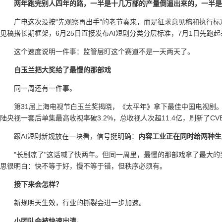
两年跑完别人四年的路，一半是十几万部的产量倒逼出来的，一半是
广电这次没按"先观察再出手"的老节奏来，而是征求意见稿和执行标
见稿搭长期框架，6月25日直接发布AI短剧分类分层标准，7月1日先跑起
这个速度说明一件事：监管层盯这个赛道不是一天两天了。
白玉兰把大奖给了最慢的那部戏
同一周还有一件事。
第31届上海电视节白玉兰奖揭晓，《太平年》拿下最佳中国电视剧。
陆央视一套后单集最高收视率破3.2%，总收视人次超11.4亿，刷新了C
跟AI短剧新规放在一块看，信号挺明确：
内容工业正在同时给两种生
"长剧凉了"这话喊了快两年。但同一周里，最慢的那部戏拿了最大
思很明白：快不等于好，慢不等于错，但秩序必须有。
接下来会怎样？
新规明天生效，行业的撕裂会进一步加速。
小团队会被快速出清。