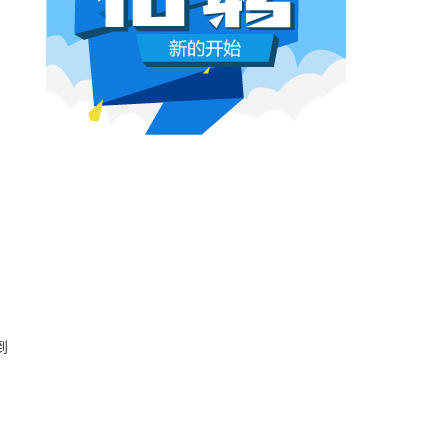
第二届塞舌尔中国电影节22日在塞首都维多利
本网原创
6月26日 10:03:00
2025年河南省电影消费惠民活动火热进行中
影视行业冷透了：167个人抢一个活，
电影《浪浪山小妖怪》举办线下活动 “小猪
顶流演员台上求工作
董子健领奖的时候说："我还是演员董子健，有
合适的角色可以找我，档期很空。"刘昊然在台
上放话"欢迎约戏"。程潇更直接，"求工作"三个
字脱口而出。
本网原创
6月26日 10:03:00
AI漫剧这场梦，该醒了
有人花3000块做出AI短剧，播放量冲到3.5
亿。有人投20万做7部剧，一夜之间全部归
零。有人因为侵权，判了八个月。
到
本网原创
6月25日 9:14:00
一部已经下线的电影，凭什么让陈道明
袁和平吴京跑一趟兰州