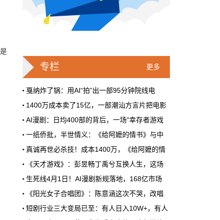
戛纳一句"Fuck AI"，喊出了多少电影人
的遮羞布
2026年6月，法国南部的阳光一如既往地贵，
不是
但今年戛纳最贵的东西，不是红毯上那几百套
高定，而是一句话。
专栏
更多
本网原创
6月28日 9:25:00
戛纳炸了锅：用AI“拍”出一部95分钟院线电
1400万成本卖了15亿，一部潮汕方言片把电影
周星驰跑去拍AI短剧了，电影院还剩什
AI漫剧：日均400部的背后，一场"幸存者游戏
么？
一纸侨批，半世情义：《给阿嬷的情书》与中
5月31号，横店。63岁的周星驰穿着黑色夹克
出现在《食神2026》的开机现场。这部短剧改
真诚再世必杀技！成本1400万，《给阿嬷的情
编自他30年前的经典电影，竖屏拍摄，AI辅助
《天才游戏》：彭昱畅丁禹兮互换人生，这场
制作，成本400万。预计9月上线。
生死线4月1日！AI漫剧新规落地，168亿市场
本网原创
6月28日 9:25:00
《阳光女子合唱团》：陈意涵这次不哭，改唱
红果砸两个亿救真人短剧，图什么？
短剧行业三大变局已至：有人日入10W+，有人
短剧从业者在评论区集体破防。有人说"今年开