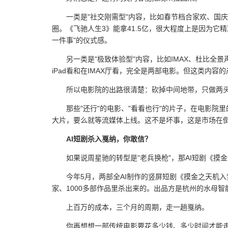
一类是"社交刚需型"内容，比如春节档合家欢、国
圈。《飞驰人生3》能拿41.5亿，很大程度上是因为它
一件事"的仪式感。
另一类是"极致体验型"内容，比如IMAX、杜比全
iPad看和在IMAX厅看，完全是两部电影。但这类内容
所以电影院的出路很清楚：砍掉中间地带，只做两
那些"还行"的电影、"看看也行"的片子，在电影院
大片，要么就等流媒体上线。这不是坏事，这是市场在
AI短剧杀入戛纳，你敢信？
如果说周星驰的转型是"老兵换枪"，那AI短剧《摸
今年5月，两部全AI制作的竖屏短剧《摸金之天机入
家、1000多部作品里杀出来的。出品方是杭州的水母
上百万的成本，三个月的周期，走一趟戛纳。
你再想想一部传统电影要花多少钱、多少时间才能