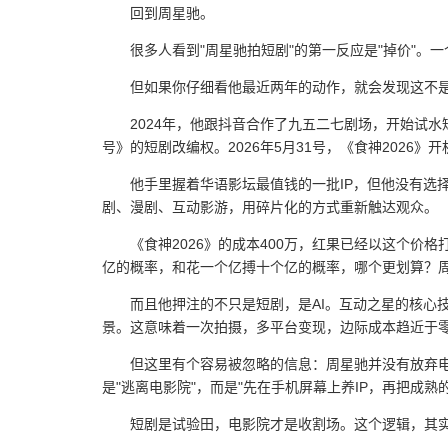
回到周星驰。
很多人看到"周星驰拍短剧"的第一反应是"掉价"
但如果你仔细看他最近两年的动作，就会发现这不
2024年，他跟抖音合作了九五二七剧场，开始试水
号》的短剧改编权。2026年5月31号，《食神2026
他手里握着华语影坛最值钱的一批IP，但他没有选择
剧、漫剧、互动影游，用碎片化的方式重新触达观众。
《食神2026》的成本400万，红果已经以这个价
亿的概率，和花一个亿搏十个亿的概率，哪个更划算？
而且他押注的不只是短剧，是AI。互动之星的核心
景。这意味着一次拍摄，多平台变现，边际成本趋近于
但这里有个容易被忽略的信息：周星驰并没有放弃电
是"逃离电影院"，而是"先在手机屏幕上养IP，再把成熟的
短剧是试验田，电影院才是收割场。这个逻辑，其