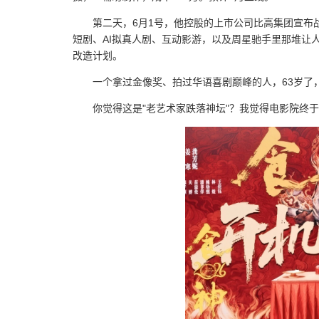
第二天，6月1号，他控股的上市公司比高集团宣布
短剧、AI拟真人剧、互动影游，以及周星驰手里那堆让人
改造计划。
一个拿过金像奖、拍过华语喜剧巅峰的人，63岁了
你觉得这是"老艺术家跌落神坛"？我觉得电影院终