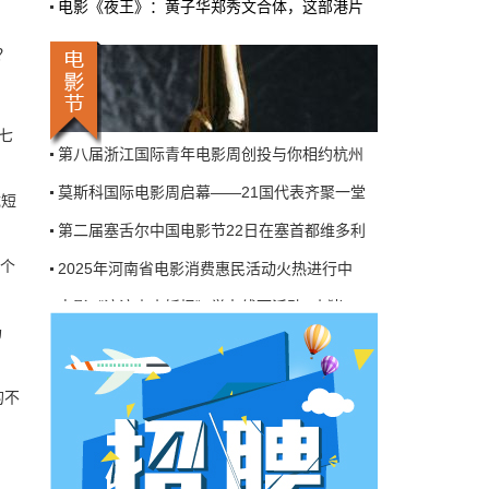
电影《夜王》：黄子华郑秀文合体，这部港片
机率比去年腰斩"，有人说"演员片酬从日薪800
掉到300都没人接"。最诛心的一条是："我们拍
三天的东西，AI一天出八集，还比你好看…
？
首届卡塔尔“中国电影节”在多哈Katara文化
本网原创
6月27日 10:01:00
2025斯里兰卡“中国电影节”在科伦坡的国家
9万块银幕，全年只卖400亿：电影院的
七
第八届浙江国际青年电影周创投与你相约杭州
钱去哪了？
莫斯科国际电影周启幕——21国代表齐聚一堂
近80部中外影片，革命历史、喜剧、科幻、动
成短
画，类型挺全。刘烨的《四渡》、皮克斯的
第二届塞舌尔中国电影节22日在塞首都维多利
《玩具总动员5》、谢苗的《火遮眼》，该有的
牌都亮出来了。
一个
2025年河南省电影消费惠民活动火热进行中
本网原创
6月27日 10:01:00
电影《浪浪山小妖怪》举办线下活动 “小猪
场
7万部AI短剧一夜下架，广电总局这次是
首届卡塔尔“中国电影节”在多哈Katara文化
动真格的
2025斯里兰卡“中国电影节”在科伦坡的国家
的不
6月24日，广电总局官网挂出了一份文件。没
第八届浙江国际青年电影周创投与你相约杭州
有发布会，没有吹风会。就这么安安静静地，
把《微短剧发展管理办法（征求意见稿）》摆
莫斯科国际电影周启幕——21国代表齐聚一堂
到了所有人面前。