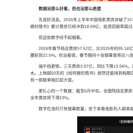
数据没那么好看，但也没那么绝望
先说好消息。2026年上半年中国电影票房突破了15
嬷的情书》累计票房已经冲到18.69亿，投资回报率超过
但这些数字经不起细看。
2026年春节档总票房57.52亿，比2025年的95.
腰斩到22.5%。你没看错，春节期间十张银幕里将近八
端午档更惨。三天票房3.97亿，同比下降13.56%
水。上映超50天的《给阿嬷的情书》居然还能排到档期
有一部能单独扛起大盘。
更扎心的一个数据：截至6月中旬，全国院线总票房164
全年票房将下滑23%。
数字在涨的只有银幕数量，坐下来看电影的人越来