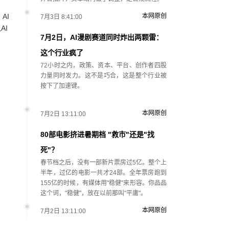
AI
本网原创
7月3日 8:41:00
AI
7月2日，AI漫剧赛道同时炸出两颗雷：
这个行业疯了
72小时之内，政策、资本、平台、创作者四股
力量同时发力。这不是巧合，这是整个行业被
按下了加速键。
本网原创
7月2日 13:11:00
80部电影挤进暑期档 "救市"还是"找
死"？
春节档之后，没有一部新片票房过5亿。整个上
半年，过亿的电影一共才24部。全年票房跑到
155亿的时候，有媒体用"稳健"来形容。你品品
这个词，"稳健"，放在以前那叫"平庸"。
本网原创
7月2日 13:11:00