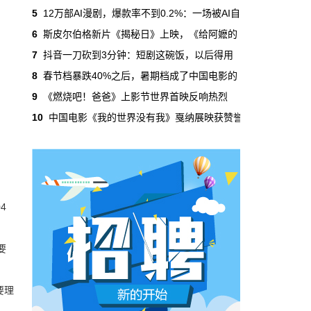
吃掉了整个微短剧市场95%的产量，却几乎没
5
12万部AI漫剧，爆款率不到0.2%：一场被AI自
有承担过对等的监管成本。
6
斯皮尔伯格新片《揭秘日》上映，《给阿嬷的
7
抖音一刀砍到3分钟：短剧这碗饭，以后得用
本网原创
6月29日 10:20:00
8
春节档暴跌40%之后，暑期档成了中国电影的
年轻人不进电影院了，但电影照样有人
9
《燃烧吧！爸爸》上影节世界首映反响热烈
看
10
中国电影《我的世界没有我》戛纳展映获赞誉
2019年，24岁以下的观众占全年购票人群的
38%。到2025年，这个数字跌到了15%。五年
时间，年轻人在电影院里的占比缩水了一半还
多。20岁以下更夸张，从8.9%跌到2.9%，几
乎归零…
本网原创
6月29日 10:20:00
4
AI短剧赢了数量，真人短剧赢了命
2026年一季度，全行业上线微短剧12.8万部，
要
其中AI短剧12.2万部，占比超过95%。真人短
剧？只剩几千部。你猜这95%的AI短剧，拿走
了多少流量？
要理
本网原创
6月28日 13:03:00