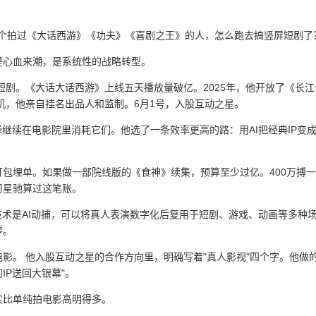
。一个拍过《大话西游》《功夫》《喜剧之王》的人，怎么跑去搞竖屏短剧了
是心血来潮，是系统性的战略转型。
短剧。《大话大话西游》上线五天播放量破亿。2025年，他开放了《长江
》开机，他亲自挂名出品人和监制。6月1号，入股互动之星。
继续在电影院里消耗它们。他选了一条效率更高的路：用AI把经典IP变
格打包埋单。如果做一部院线版的《食神》续集，预算至少过亿。400万搏
周星驰算过这笔账。
技术是AI动捕，可以将真人表演数字化后复用于短剧、游戏、动画等多种
零。
影。 他入股互动之星的合作方向里，明确写着"真人影视"四个字。他做
IP送回大银幕"。
实比单纯拍电影高明得多。