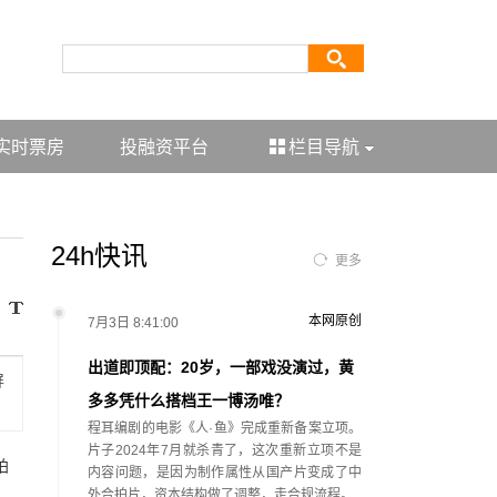
实时票房
投融资平台
栏目导航
24h快讯
更多
本网原创
7月3日 8:41:00
出道即顶配：20岁，一部戏没演过，黄
屏
多多凭什么搭档王一博汤唯？
程耳编剧的电影《人·鱼》完成重新备案立项。
片子2024年7月就杀青了，这次重新立项不是
拍
内容问题，是因为制作属性从国产片变成了中
外合拍片，资本结构做了调整，走合规流程。