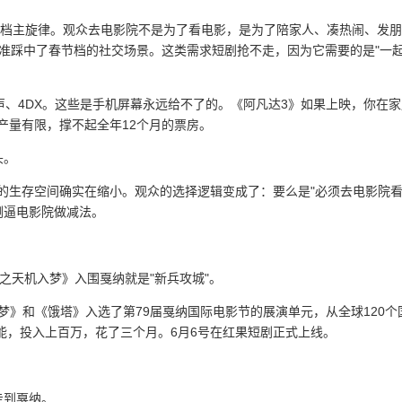
庆档主旋律。观众去电影院不是为了看电影，是为了陪家人、凑热闹、发
精准踩中了春节档的社交场景。这类需求短剧抢不走，因为它需要的是"一
景声、4DX。这些是手机屏幕永远给不了的。《阿凡达3》如果上映，你在
的产量有限，撑不起全年12个月的票房。
头。
里的生存空间确实在缩小。观众的选择逻辑变成了：要么是"必须去电影院看
倒逼电影院做减法。
金之天机入梦》入围戛纳就是"新兵攻城"。
梦》和《饿塔》入选了第79届戛纳国际电影节的展演单元，从全球120个
智能，投入上百万，花了三个月。6月6号在红果短剧正式上线。
走到戛纳。