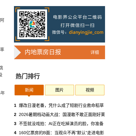
7亿人刷短剧，AI却在把真人演员逼上绝
路
2025年，真人实拍微短剧的上线数量占比约
给阿
71%，AI微短剧不到30%。到了2026年第一季
度，这个比例完全倒挂——真人实拍跌到
32%，AI飙升到68%。
本网原创
6月30日 11:35:44
座率
内地票房日报
详细
华策拿《西游记》赌AI那天，半个影视
跳
圈失眠了
没
热门排行
一个做了几十年传统影视的头部公司，用这种
姿态官宣下场，信号太明确了：AI内容制作不
再是草根创业者的自嗨游戏，正规军来了。
新闻
图片
视频
6年
本网原创
6月30日 11:34:00
1
爆改日漫老番，凭什么成了短剧行业救命稻草
2
2026暑期档动画大战：国漫敢不敢正面刚好莱
7月1日起AI漫剧独立上户：30万以下
3
不签就没戏拍：AI正在吃掉演员的脸，你准备
的，平台自己兜着
4
160亿票房的B面：当观众不再"默认"走进电影
过去两年，AI漫剧用一种近乎无政府的方式，