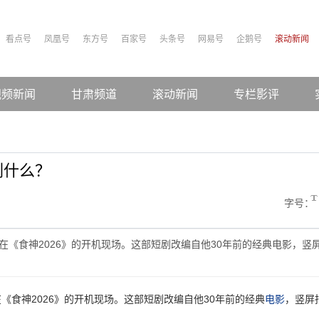
看点号
凤凰号
东方号
百家号
头条号
网易号
企鹅号
滚动新闻
视频新闻
甘肃频道
滚动新闻
专栏影评
剩什么？
字号：
现在《食神2026》的开机现场。这部短剧改编自他30年前的经典电影，竖
在《食神2026》的开机现场。这部短剧改编自他30年前的经典
电影
，竖屏