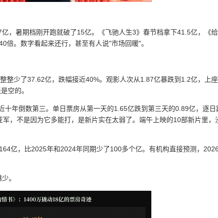
7亿，暑期档刚开跑就破了15亿。《飞驰人生3》春节档拿下41.5亿，《
40倍。数字看起来还行，甚至有人说"市场回暖"。
14亿整整少了37.62亿，跌幅接近40%。观影人次从1.87亿暴跌到1.2亿，上
张是空的。
，近十年倒数第三。单日票房从第一天的1.65亿跌到第三天的0.89亿，逐日
亚军，不是因为它多能打，是新片实在太弱了。端午上映的10部新片里，
亿，比2025年和2024年同期少了100多个亿。有机构直接预测，202
越少。